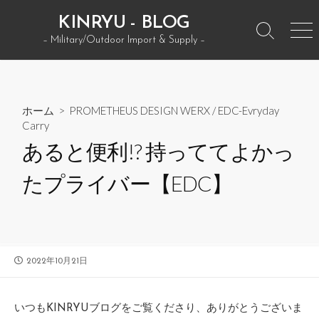
コ
KINRYU - BLOG
ン
検
メ
– Military/Outdoor Import & Supply –
テ
索
ニ
ン
ト
ュ
グ
ー
ツ
ル
へ
ホーム
>
PROMETHEUS DESIGN WERX
/
EDC-Evryday
ス
Carry
キ
あると便利!? 持っててよかっ
ッ
プ
たプライバー【EDC】
公
2022年10月21日
開
日
いつもKINRYUブログをご覧くださり、ありがとうございま