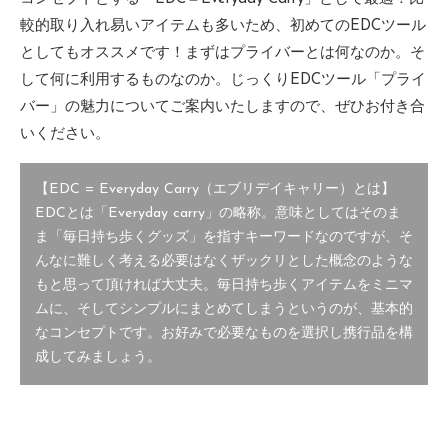
較的取り入れ易いアイテムも多いため、初めてのEDCツール
としてもオススメです！まずはプライバーとは何なのか。そ
して何に利用するものなのか。じっくりEDCツール「プライ
バー」の魅力についてご案内いたしますので、ぜひお付き合
いください。
【EDC = Everyday Carry（エブリデイキャリー）とは】
EDCとは「Everyday carry」の略称。意味としてはそのま
ま「毎日持ち歩くグッズ」を指すキーワードなのですが、そ
んなに難しく考える必要はなくザックリとした概念のような
もと思って頂ければ大丈夫。毎日持ち歩くアイテムをミニマ
ムに、そしてシンプルにまとめてしまうというのが、基本的
なコンセプトです。お好みで必要なものを選択し携行品を構
成してみましょう。