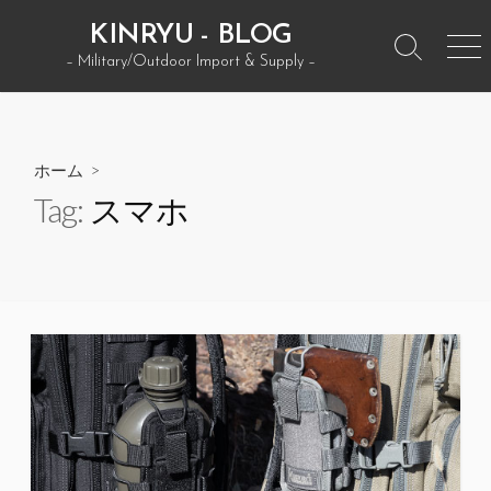
コ
KINRYU - BLOG
ン
検
メ
– Military/Outdoor Import & Supply –
テ
索
ニ
ン
ト
ュ
グ
ー
ツ
ル
へ
ホーム
>
ス
Tag:
スマホ
キ
ッ
プ