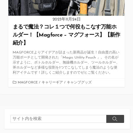
2023年11月24日
まるで魔法？コレ１つで何役もこなす万能ホ
ルダー！【Magforce – マグフォース】【新作
紹介】
MAGFORCEよりアイデアが詰まった新商品が誕生！自由度の高い
万能ポーチとして開発された「Magic Utility Pouch 」。その名が
示すように、ボトルホルダー、無線機ホルダー、ツールホルダー、
斧ホルダーなど多様な役割を1つでこなしてしまう魔法のような便
利アイテムです！詳しくご紹介しますのでゼヒご覧ください。
カ
MAGFORCE
/
キャリーギア
/
キャンプグッズ
テ
ゴ
リ
ー
検
検
索
索