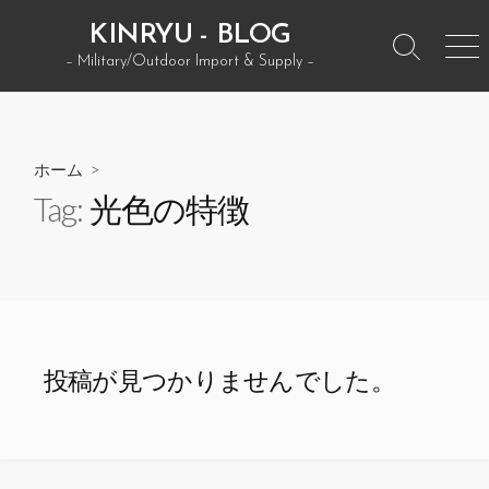
コ
KINRYU - BLOG
ン
検
メ
– Military/Outdoor Import & Supply –
テ
索
ニ
ン
ト
ュ
グ
ー
ツ
ル
へ
ホーム
>
ス
Tag:
光色の特徴
キ
ッ
プ
投稿が見つかりませんでした。