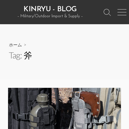
コ
KINRYU - BLOG
ン
検
メ
– Military/Outdoor Import & Supply –
テ
索
ニ
ン
ト
ュ
グ
ー
ツ
ル
へ
ホーム
>
ス
Tag:
斧
キ
ッ
プ