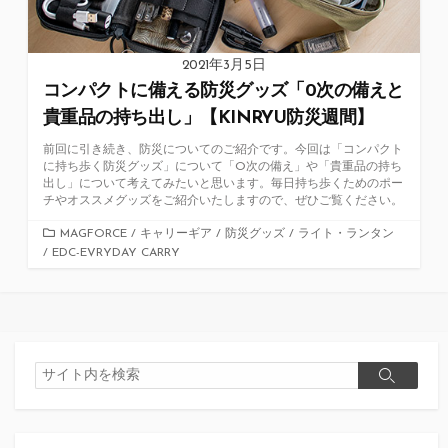
2021年3月5日
コンパクトに備える防災グッズ「0次の備えと
貴重品の持ち出し」【KINRYU防災週間】
前回に引き続き、防災についてのご紹介です。今回は「コンパクト
に持ち歩く防災グッズ」について「O次の備え」や「貴重品の持ち
出し」について考えてみたいと思います。毎日持ち歩くためのポー
チやオススメグッズをご紹介いたしますので、ぜひご覧ください。
カ
MAGFORCE
/
キャリーギア
/
防災グッズ
/
ライト・ランタン
/
EDC-EVRYDAY CARRY
テ
ゴ
リ
ー
検
検
索
索