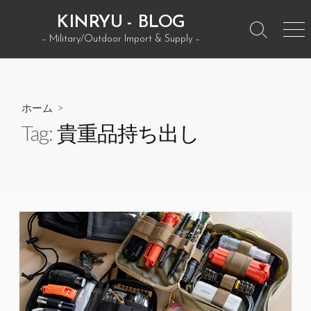
コ
KINRYU - BLOG
ン
検
メ
– Military/Outdoor Import & Supply –
テ
索
ニ
ン
ト
ュ
グ
ー
ツ
ル
へ
ホーム
>
ス
Tag:
貴重品持ち出し
キ
ッ
プ