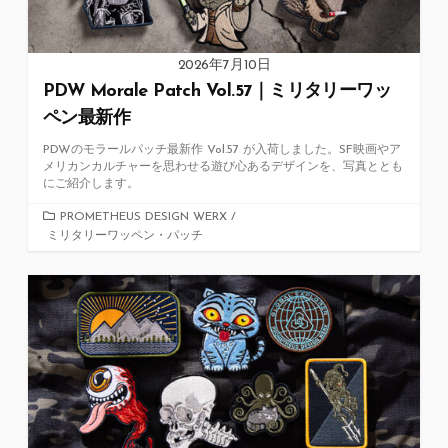
2026年7月10日
PDW Morale Patch Vol.57｜ミリタリーワッ
ペン最新作
PDWのモラールパッチ最新作 Vol.57 が入荷しました。SF映画やア
メリカンカルチャーを思わせる遊び心あるデザインを、写真ととも
にご紹介します。
カ
PROMETHEUS DESIGN WERX
/
ミリタリーワッペン・パッチ
テ
ゴ
リ
ー