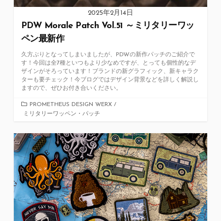
2025年2月14日
PDW Morale Patch Vol.51 ～ミリタリーワッ
ペン最新作
久方ぶりとなってしまいましたが、PDWの新作パッチのご紹介で
す！今回は全7種といつもより少なめですが、とっても個性的なデ
ザインがそろっています！ブランドの新グラフィック、新キャラク
ターも要チェック！今ブログではデザイン背景などを詳しく解説し
ますので、ぜひお付き合いください。
カ
PROMETHEUS DESIGN WERX
/
ミリタリーワッペン・パッチ
テ
ゴ
リ
ー