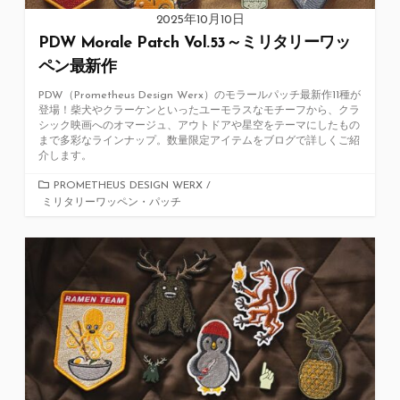
2025年10月10日
PDW Morale Patch Vol.53～ミリタリーワッ
ペン最新作
PDW（Prometheus Design Werx）のモラールパッチ最新作11種が
登場！柴犬やクラーケンといったユーモラスなモチーフから、クラ
シック映画へのオマージュ、アウトドアや星空をテーマにしたもの
まで多彩なラインナップ。数量限定アイテムをブログで詳しくご紹
介します。
カ
PROMETHEUS DESIGN WERX
/
ミリタリーワッペン・パッチ
テ
ゴ
リ
ー