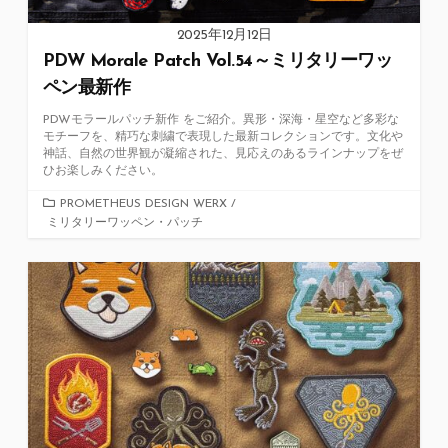
2025年12月12日
PDW Morale Patch Vol.54～ミリタリーワッ
ペン最新作
PDWモラールパッチ新作 をご紹介。異形・深海・星空など多彩な
モチーフを、精巧な刺繍で表現した最新コレクションです。文化や
神話、自然の世界観が凝縮された、見応えのあるラインナップをぜ
ひお楽しみください。
カ
PROMETHEUS DESIGN WERX
/
ミリタリーワッペン・パッチ
テ
ゴ
リ
ー