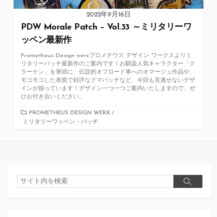
2022年9月16日
PDW Morale Patch – Vol.33 ～ミリタリーワ
ッペン最新作
Prometheus Design werxプロメテウス デザイン ワークスよりミ
リタリーパッチ最新作のご案内です！お馴染人気キャラクター「ク
ラーケン」を筆頭に、伝説的オフロード車へのオマージュ作品や、
モコモコした表面で好評なクマパッチなど、今回も見逃せないデザ
インが揃っています！デザイン一つ一つご案内いたしますので、ぜ
ひお付き合いください。
カ
PROMETHEUS DESIGN WERX
/
ミリタリーワッペン・パッチ
テ
ゴ
リ
ー
検
検
索
索