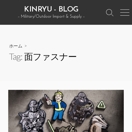
コ
KINRYU - BLOG
ン
検
メ
– Military/Outdoor Import & Supply –
テ
索
ニ
ン
ト
ュ
グ
ー
ツ
ル
へ
ホーム
>
ス
Tag:
面ファスナー
キ
ッ
プ