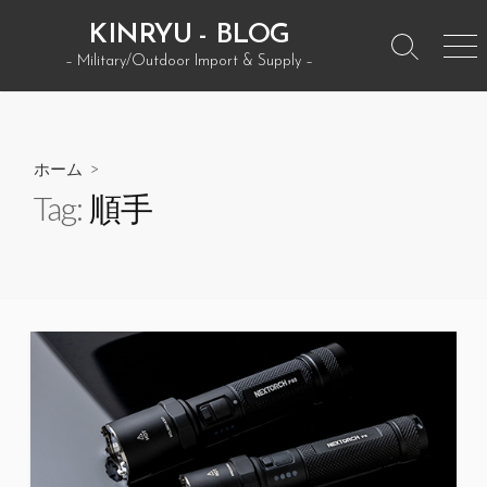
コ
KINRYU - BLOG
ン
検
メ
– Military/Outdoor Import & Supply –
テ
索
ニ
ン
ト
ュ
グ
ー
ツ
ル
へ
ホーム
>
ス
Tag:
順手
キ
ッ
プ