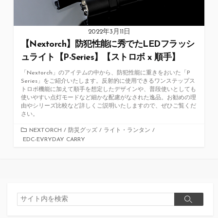
2022年3月11日
【Nextorch】防犯性能に秀でたLEDフラッシ
ュライト【P-Series】【ストロボ x 順手】
「Nextorch」のアイテムの中から、防犯性能に重きをおいた「P
Series」をご紹介いたします。反射的に使用できるワンステップス
トロボ機能に加えて順手を想定したデザインや、普段使いとしても
使いやすい点灯モードなど細かな配慮がなされた逸品。お勧めの理
由やシリーズ比較など詳しくご説明いたしますので、ぜひご覧くだ
さい。
カ
NEXTORCH
/
防災グッズ
/
ライト・ランタン
/
EDC-EVRYDAY CARRY
テ
ゴ
リ
ー
検
検
索
索