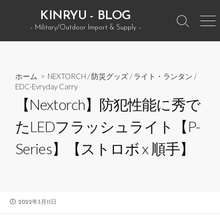
コ
KINRYU - BLOG
ン
検
メ
– Military/Outdoor Import & Supply –
テ
索
ニ
ン
ト
ュ
グ
ー
ツ
ル
へ
ホーム
>
NEXTORCH
/
防災グッズ
/
ライト・ランタン
/
ス
EDC-Evryday Carry
キ
【Nextorch】防犯性能に秀で
ッ
プ
たLEDフラッシュライト【P-
Series】【ストロボ x 順手】
公
2022年3月11日
開