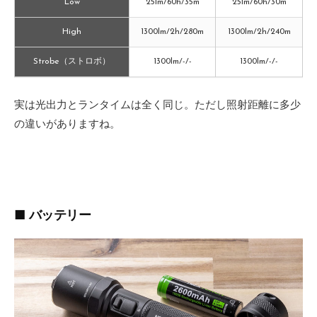
Low
25lm/60h/35m
25lm/60h/30m
High
1300lm/2h/280m
1300lm/2h/240m
Strobe（ストロボ）
1300lm/-/-
1300lm/-/-
実は光出力とランタイムは全く同じ。ただし照射距離に多少
の違いがありますね。
■ バッテリー