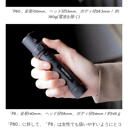
「P80」全長150mm、ヘッド径35mm、ボディ径28.5mm / 約
180g(電池を除く)
「P8」全長140mm、ヘッド径28mm、ボディ径24mm / 約142ｇ
「P80」に対して、「P8」は女性でも扱いやすいようにとコ