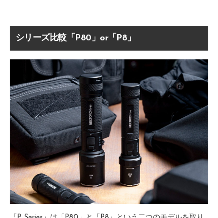
シリーズ比較「P80」or「P8」
「P Series」は「P80」と「P8」という二つのモデルを取り