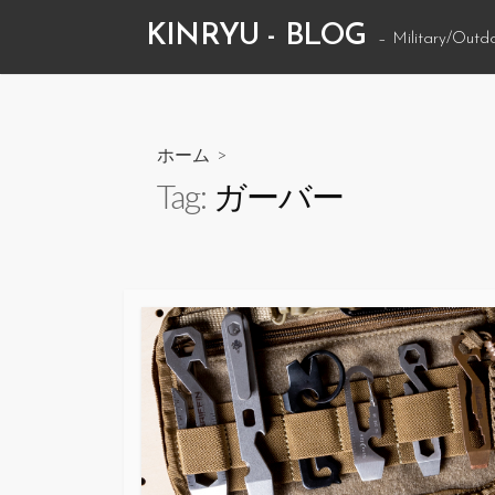
コ
KINRYU - BLOG
– Military/Outd
ン
テ
ン
ツ
ホーム
>
へ
Tag:
ガーバー
ス
キ
ッ
プ