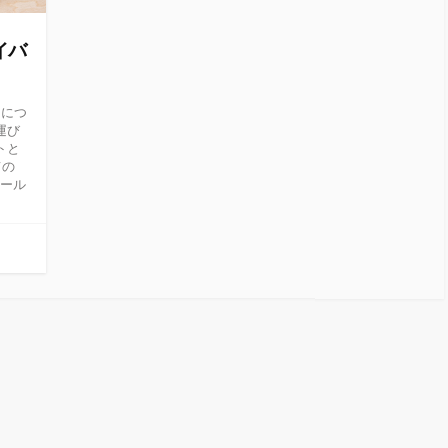
イバ
」につ
運び
トと
ての
ツール