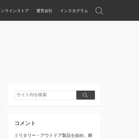
オンラインストア
運営会社
インスタグラム
検
索
ト
グ
ル
検
検
索
索
コメント
ミリタリー・アウトドア製品を始め、耐