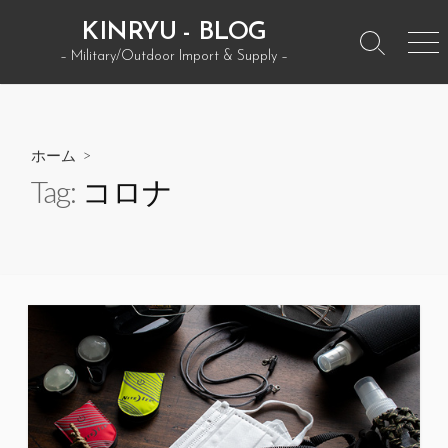
コ
KINRYU - BLOG
ン
検
メ
– Military/Outdoor Import & Supply –
テ
索
ニ
ン
ト
ュ
グ
ー
ツ
ル
へ
ホーム
>
ス
Tag:
コロナ
キ
ッ
プ