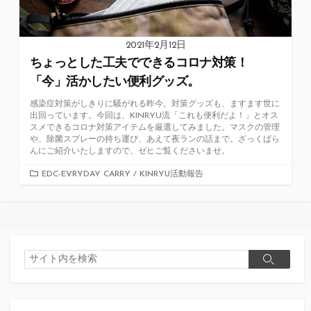
2021年2月12日
ちょっとした工夫でできるコロナ対策！
「今」活かしたい便利グッズ。
感染症対策がしきりに騒がれる昨今。対策グッズも、ますます世に
出回っています。今回は、KINRYU流「これも便利だよ！」とオス
スメできるコロナ対策アイテムを厳選してみました。マスクの管理
や、除菌スプレーの持ち運び、あえて夜ランの話まで。ざっくばら
んにご紹介いたしますので、ゼヒご覧くださいませ。
カ
EDC-EVRYDAY CARRY
/
KINRYU活動報告
テ
ゴ
リ
ー
検
検
索
索