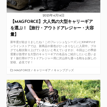
2023年4月14日
【MAGFORCE】大人気の大型キャリーギア
を選ぶ！【旅行・アウトドアレジャー・大容
量】
新年度が始まりましたね！このフレッシュなシーズンにKINRYUオ
ンラインストアでは、新商品や新色がひっきりなしに入荷中。ブロ
グでも順次取り上げていきたいと考えていますが、今回はこの季節
需要が急増する大型のキャリーギアの名品をご紹介したいと思いま
す！旅行用やアウトドアレジャー用に沢山持ち運べる鞄をお探しの
皆様、必見です！
カ
MAGFORCE
/
キャリーギア
/
キャンプグッズ
テ
ゴ
リ
ー