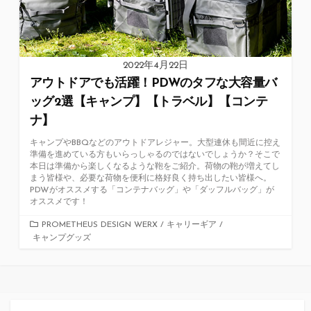
2022年4月22日
アウトドアでも活躍！PDWのタフな大容量バ
ッグ2選【キャンプ】【トラベル】【コンテ
ナ】
キャンプやBBQなどのアウトドアレジャー。大型連休も間近に控え
準備を進めている方もいらっしゃるのではないでしょうか？そこで
本日は準備から楽しくなるような鞄をご紹介。荷物の鞄が増えてし
まう皆様や、必要な荷物を便利に格好良く持ち出したい皆様へ。
PDWがオススメする「コンテナバッグ」や「ダッフルバッグ」が
オススメです！
カ
PROMETHEUS DESIGN WERX
/
キャリーギア
/
キャンプグッズ
テ
ゴ
リ
ー