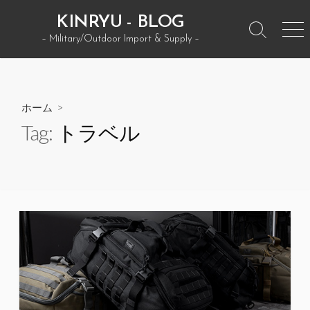
コ
KINRYU - BLOG
ン
検
メ
– Military/Outdoor Import & Supply –
テ
索
ニ
ン
ト
ュ
グ
ー
ツ
ル
へ
ホーム
>
ス
Tag:
トラベル
キ
ッ
プ