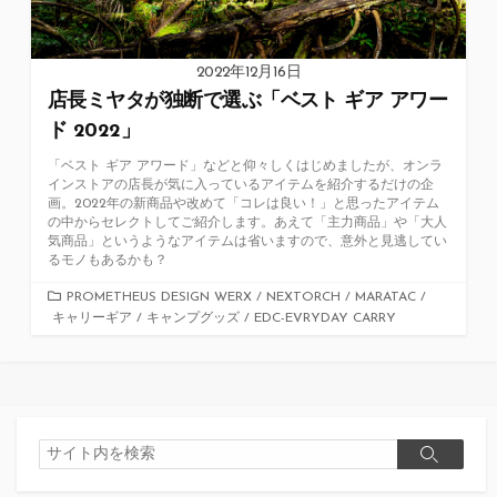
2022年12月16日
店長ミヤタが独断で選ぶ「ベスト ギア アワー
ド 2022」
「ベスト ギア アワード」などと仰々しくはじめましたが、オンラ
インストアの店長が気に入っているアイテムを紹介するだけの企
画。2022年の新商品や改めて「コレは良い！」と思ったアイテム
の中からセレクトしてご紹介します。あえて「主力商品」や「大人
気商品」というようなアイテムは省いますので、意外と見逃してい
るモノもあるかも？
カ
PROMETHEUS DESIGN WERX
/
NEXTORCH
/
MARATAC
/
キャリーギア
テ
/
キャンプグッズ
/
EDC-EVRYDAY CARRY
ゴ
リ
ー
検
検
索
索