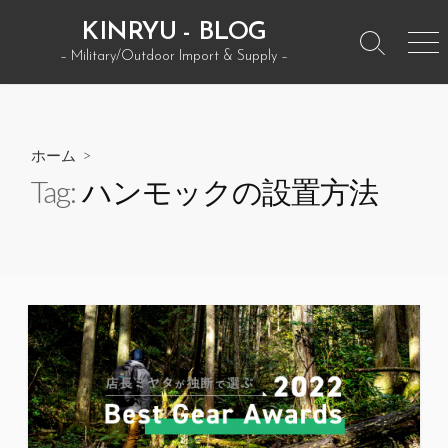
コ
KINRYU - BLOG
ン
検
メ
– Military/Outdoor Import & Supply –
テ
索
ニ
ン
ト
ュ
グ
ー
ツ
ル
へ
ホーム
>
ス
Tag:
ハンモックの設置方法
キ
ッ
プ