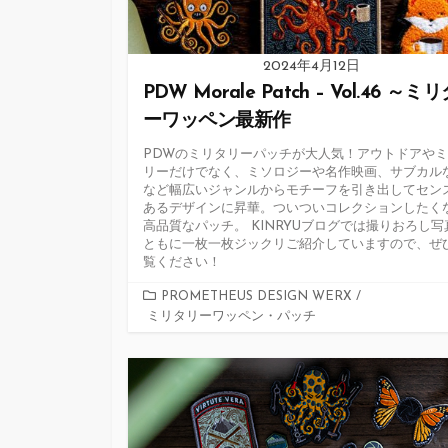
2024年4月12日
PDW Morale Patch – Vol.46 ～ミ
ーワッペン最新作
PDWのミリタリーパッチが大人気！アウトドアや
リーだけでなく、ミソロジーや名作映画、サブカル
など幅広いジャンルからモチーフを引き出してセン
あるデザインに昇華。ついついコレクションしたく
高品質なパッチ。 KINRYUブログでは撮りおろし写
ともに一枚一枚ジックリご紹介していますので、ぜ
覧ください！
カ
PROMETHEUS DESIGN WERX
/
ミリタリーワッペン・パッチ
テ
ゴ
リ
ー