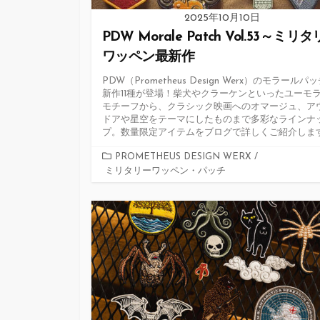
2025年10月10日
PDW Morale Patch Vol.53～ミリ
ワッペン最新作
PDW（Prometheus Design Werx）のモラールパ
新作11種が登場！柴犬やクラーケンといったユーモ
モチーフから、クラシック映画へのオマージュ、ア
ドアや星空をテーマにしたものまで多彩なラインナ
プ。数量限定アイテムをブログで詳しくご紹介しま
カ
PROMETHEUS DESIGN WERX
/
ミリタリーワッペン・パッチ
テ
ゴ
リ
ー