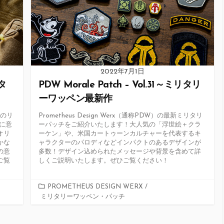
2022年7月1日
リタ
PDW Morale Patch – Vol.31～ミリタリ
ーワッペン最新作
回のリ
Prometheus Design Werx（通称PDW）の最新ミリタリ
に意
ーパッチをご紹介いたします！大人気の「浮世絵＋クラ
オリ
ーケン」や、米国カートゥーンカルチャーを代表するキ
かな
ャラクターのパロディなどインパクトのあるデザインが
の意
多数！デザイン込められたメッセージや背景を含めて詳
ご覧
しくご説明いたします。ぜひご覧ください！
カ
PROMETHEUS DESIGN WERX
/
ミリタリーワッペン・パッチ
テ
ゴ
リ