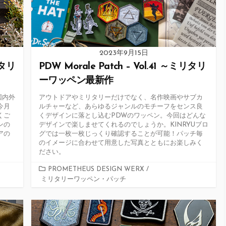
2023年9月15日
リタリ
PDW Morale Patch – Vol.41 ～ミリタリ
ーワッペン最新作
、国内外
アウトドアやミリタリーだけでなく、名作映画やサブカ
今月
ルチャーなど、あらゆるジャンルのモチーフをセンス良
くご
くデザインに落とし込むPDWのワッペン。今回はどんな
ンの
デザインで楽しませてくれるのでしょうか。KINRYUブロ
アの
グでは一枚一枚じっくり確認することが可能！パッチ毎
のイメージに合わせて用意した写真とともにお楽しみく
ださい。
カ
PROMETHEUS DESIGN WERX
/
ミリタリーワッペン・パッチ
テ
ゴ
リ
ー