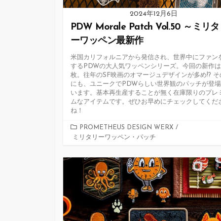
2024年12月6日
PDW Morale Patch Vol.50 ～ミリ
ーワッペン最新作
米国カリフォルニアから発信され、世界中にファン
するPDWの大人気ワッペンシリーズ。今回の新作は
枚。往年のSF映画のオマージュデザインが多め!? そ
にも、ユニークでPDWらしい世界観のパッチが登
います。基本再生産することが無く在庫限りのプレ
ムなアイテムです。ぜひお早めにチェックしてくだ
ね！
カ
PROMETHEUS DESIGN WERX
/
ミリタリーワッペン・パッチ
テ
ゴ
リ
ー