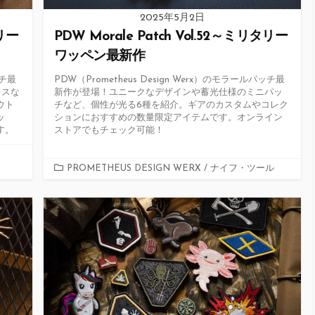
2025年5月2日
タリー
PDW Morale Patch Vol.52～ミリタリー
ワッペン最新作
ッチ最
PDW（Prometheus Design Werx）のモラールパッチ最
ラスな
新作が登場！ユニークなデザインや蓄光仕様のミニパッ
ウト
チなど、個性が光る6種を紹介。ギアのカスタムやコレク
ッ
ションにおすすめの数量限定アイテムです。オンライン
す。
ストアでもチェック可能！
カ
PROMETHEUS DESIGN WERX
/
ナイフ・ツール
テ
ゴ
リ
ー