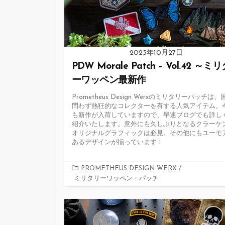
2023年10月27日
PDW Morale Patch – Vol.42 ～ミ
ーワッペン最新作
Prometheus Design Werxのミリタリーパッチは
問わず熱狂的なコレクターを有する人気アイテム。
も新作が入荷していますので、早速ブログでも詳し
紹介いたします。意外にも久しぶりとなるクラーケ
オリジナルグラフィックは必見。その他にもユーモ
あるデザインが揃っています！
カ
PROMETHEUS DESIGN WERX
/
ミリタリーワッペン・パッチ
テ
ゴ
リ
ー