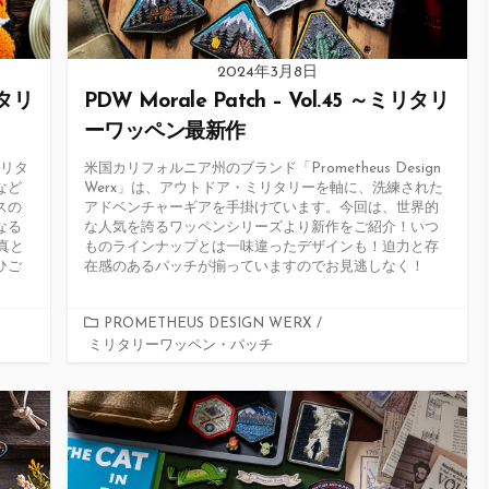
2024年3月8日
リタリ
PDW Morale Patch – Vol.45 ～ミリタリ
ーワッペン最新作
ミリタ
米国カリフォルニア州のブランド「Prometheus Design
など
Werx」は、アウトドア・ミリタリーを軸に、洗練された
スの
アドベンチャーギアを手掛けています。今回は、世界的
なる
な人気を誇るワッペンシリーズより新作をご紹介！いつ
真と
ものラインナップとは一味違ったデザインも！迫力と存
ひご
在感のあるパッチが揃っていますのでお見逃しなく！
カ
PROMETHEUS DESIGN WERX
/
ミリタリーワッペン・パッチ
テ
ゴ
リ
ー