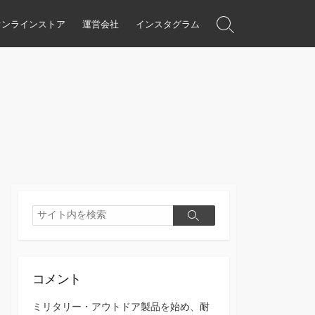
オンラインストア
運営会社
インスタグラム
検
索
ト
グ
ル
検
検
索
索
コメント
ミリタリー・アウトドア製品を始め、耐