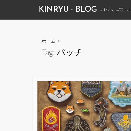
コ
KINRYU - BLOG
– Military/Outd
ン
テ
ン
ツ
ホーム
>
へ
Tag:
パッチ
ス
キ
ッ
プ