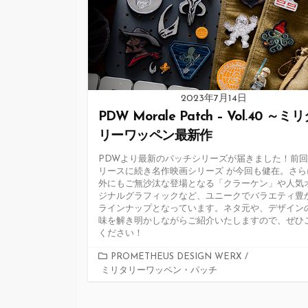
2023年7月14日
PDW Morale Patch – Vol.40 ～ミ
リーワッペン最新作
PDWより最新のパッチシリーズが届きました！前
リースに続き名作映画シリーズ が今回も健在。さら
外にもご無沙汰な登場となる「クラーケン」や人気
ジナルグラフィックなど、ユニークでバラエティ豊
ラインナップとなっています。ネタ元や、デザイン
味を解き明かしながらご紹介いたしますので、ぜひ
ください！
カ
PROMETHEUS DESIGN WERX
/
ミリタリーワッペン・パッチ
テ
ゴ
リ