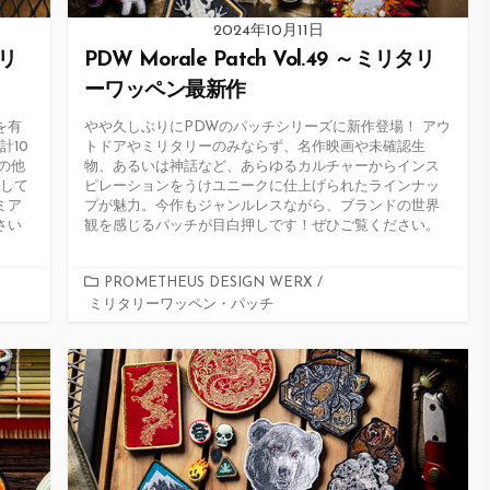
2024年10月11日
タリ
PDW Morale Patch Vol.49 ～ミリタリ
ーワッペン最新作
を有
やや久しぶりにPDWのパッチシリーズに新作登場！ アウ
計10
トドアやミリタリーのみならず、名作映画や未確認生
の他
物、あるいは神話など、あらゆるカルチャーからインス
場して
ピレーションをうけユニークに仕上げられたラインナッ
ミア
プが魅力。今作もジャンルレスながら、ブランドの世界
さい
観を感じるパッチが目白押しです！ぜひご覧ください。
カ
PROMETHEUS DESIGN WERX
/
ミリタリーワッペン・パッチ
テ
ゴ
リ
ー