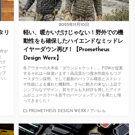
2023年11月10日
リタリ
軽い、暖かいだけじゃない！野外での機
動性をも確保したハイエンドなミッドレ
イヤーダウン再び！【Prometheus
新作が
と
Design Werx】
のク
ーフ
冬アウターの大本命「ダウンジャケット」。PDWが提案
ップ
するそれは一味違います！高品質かつ撥水性能をもつグ
さい。
ースダウン採用。そして最新のバッフル構造とストレッ
チ性能による優れた機動性。さらに飽きの来ない上品で
シンプルなデザイン。前モデルも大好評を博したアイテ
ムがニューカラー＆若干のバージョンアップを果たし帰
ってきました！
カ
PROMETHEUS DESIGN WERX
/
アパレル
テ
ゴ
リ