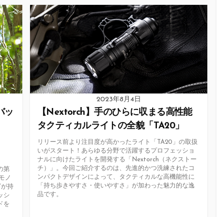
リ
ー
2023年8月4日
ボバッ
【Nextorch】手のひらに収まる高性能
タクティカルライトの全貌「TA20」
リリース前より注目度が高かったライト「TA20」の取扱
いがスタート！あらゆる分野で活躍するプロフェッショ
ナルに向けたライトを開発する「Nextorch（ネクストー
チ）」。今回ご紹介するのは、先進的かつ洗練されたコ
の第
ンパクトデザインによって、タクティカルな高機能性に
のモノ
「持ち歩きやすさ・使いやすさ」が加わった魅力的な逸
”が持
品です。
ッシ
ドを