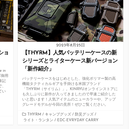
ー
2023年8月25日
ーショ
【THYRM】人気バッテリーケースの新
シリーズとライターケース新バージョン
「新作紹介」
in
軍御用
バッテリーケースをはじめとした、強化ポリマー製の高
筆記
機能タクティカルギアを手掛ける米国ブランド
で、
「THYRM（サイリム）」。KINRYUオンラインストアに
てい
も久しぶりに新作が入ってきましたので早速ご紹介した
いと思います！人気アイテムのニューカラーや、アップ
グレードモデルが今回の見所！ぜひご覧ください。
カ
THYRM
/
キャンプグッズ
/
防災グッズ
/
ライト・ランタン
テ
/
EDC-EVRYDAY CARRY
ゴ