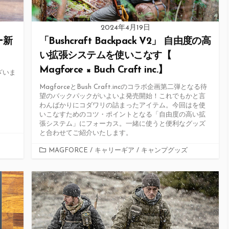
2024年4月19日
ー新
「Bushcraft Backpack V2」 自由度の高
い拡張システムを使いこなす【
Magforce × Buch Craft inc.】
ざいま
MagforceとBush Craft.incのコラボ企画第二弾となる待
望のバックパックがいよいよ発売開始！これでもかと言
わんばかりにコダワリの詰まったアイテム。今回はを使
いこなすためのコツ・ポイントとなる「自由度の高い拡
張システム」にフォーカス。一緒に使うと便利なグッズ
と合わせてご紹介いたします。
カ
MAGFORCE
/
キャリーギア
/
キャンプグッズ
テ
ゴ
リ
ー