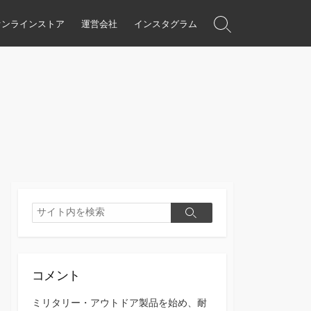
オンラインストア
運営会社
インスタグラム
検
索
ト
グ
ル
検
検
索
索
コメント
ミリタリー・アウトドア製品を始め、耐