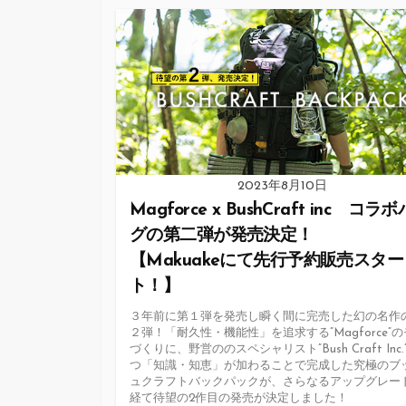
ゴ
リ
ー
2023年8月10日
Magforce x BushCraft inc コラ
グの第二弾が発売決定！
【Makuakeにて先行予約販売スター
ト！】
３年前に第１弾を発売し瞬く間に完売した幻の名作
２弾！「耐久性・機能性」を追求する”Magforce”
づくりに、野営ののスペシャリスト”Bush Craft Inc.
つ「知識・知恵」が加わることで完成した究極のブ
ュクラフトバックパックが、さらなるアップグレー
経て待望の2作目の発売が決定しました！