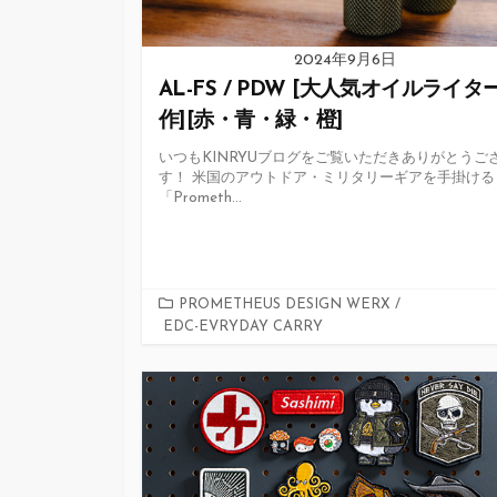
2024年9月6日
AL-FS / PDW [大人気オイルライタ
作][赤・青・緑・橙]
いつもKINRYUブログをご覧いただきありがとうご
す！ 米国のアウトドア・ミリタリーギアを手掛ける
「Prometh...
カ
PROMETHEUS DESIGN WERX
/
EDC-EVRYDAY CARRY
テ
ゴ
リ
ー