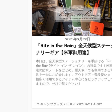
2023年9月29日
「Rite in the Rain」全天候型ステ
ナリーギア【米軍御用達】
本日は、全天候型ステーショナリーを手掛ける「Rite 
the Rain(ライト イン ザ レイン)」の特集です！米
達の防水ノートをはじめ、悪天候下でも利用できる
具を一挙にご紹介します。アウトドア～普段使いま
幅広く活用できるアイテム中心にをピックアップし
ますので、ぜひご覧ください！
カ
キャンプグッズ
/
EDC-EVRYDAY CARRY
テ