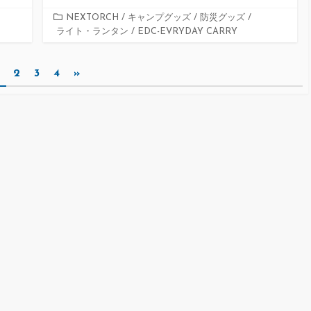
カ
NEXTORCH
/
キャンプグッズ
/
防災グッズ
/
ライト・ランタン
テ
/
EDC-EVRYDAY CARRY
ゴ
リ
2
3
4
»
ー