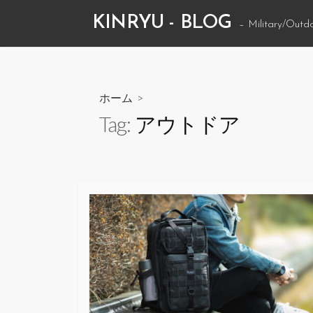
コ
KINRYU - BLOG
– Military/Outd
ン
テ
ン
ツ
ホーム
>
へ
Tag:
アウトドア
ス
キ
ッ
プ