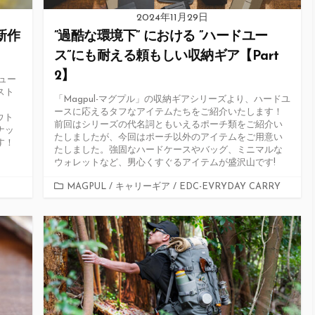
2024年11月29日
 新作
”過酷な環境下” における ”ハードユー
ス”にも耐える頼もしい収納ギア【Part
2】
ニュー
スト
「Magpul-マグプル」の収納ギアシリーズより、ハードユ
ースに応えるタフなアイテムたちをご紹介いたします！
ウト
前回はシリーズの代名詞ともいえるポーチ類をご紹介い
ナッ
たしましたが、今回はポーチ以外のアイテムをご用意い
す！
たしました。強固なハードケースやバッグ、ミニマルな
ウォレットなど、男心くすぐるアイテムが盛沢山です!
カ
MAGPUL
/
キャリーギア
/
EDC-EVRYDAY CARRY
テ
ゴ
リ
ー