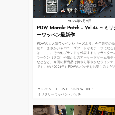
2024年2月2日
PDW Morale Patch – Vol.44 ～ミ
ーワッペン最新作
PDWの大人気ワッペンシリーズより、今年最初の
続々！まさかジャパニーズフードがモチーフになる
は、、、。その他ブランドを代表するキャラクター
ラーケン（タコ）や懐かしのアーケードゲームモチ
などなど。今回の新商品は何やら華やかなラインナ
です。ぜひ2024年もPDWのパッチをお楽しみくだ
カ
PROMETHEUS DESIGN WERX
/
ミリタリーワッペン・パッチ
テ
ゴ
リ
ー