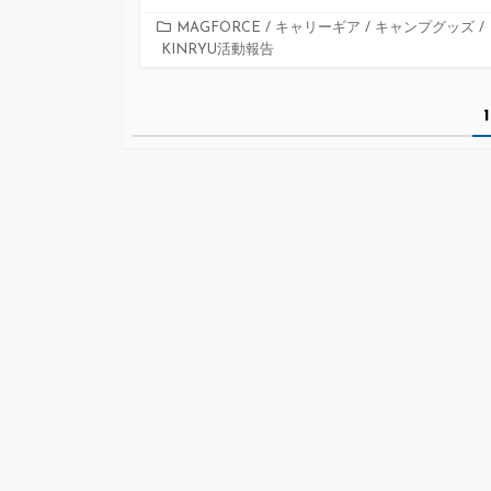
カ
MAGFORCE
/
キャリーギア
/
キャンプグッズ
/
KINRYU活動報告
テ
ゴ
リ
投
1
ー
稿
ナ
ビ
ゲ
ー
シ
ョ
ン