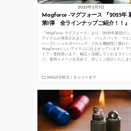
2025年3月7日
Magforce -マグフォース 『2025年
第1弾 全ラインナップご紹介！！』
『Magforce マグフォース』より、2025年最初の
アイテムが発売されました！ バックパック、ウエ
バッグにショルダーバッグ。どれも機能性に優れた
Magforceらしいアイテムに仕上がっています！ ア
ドア～普段使いまで、幅広く活躍してくれるライン
プ。着用イメージを含めて、詳しくご紹介いたしま
カ
MAGFORCE
/
キャリーギア
テ
ゴ
リ
ー